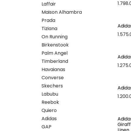
1.798
Laffair
Maison Alhambra
Prada
Adida
Tiziana
1.575
On Running
Birkenstook
Palm Angel
Adid
Timberland
1.275
Havaianas
Converse
Skechers
Adid
Labubu
1.200
Reebok
Quiero
Adidas
Adid
Giraff
GAP
Linen