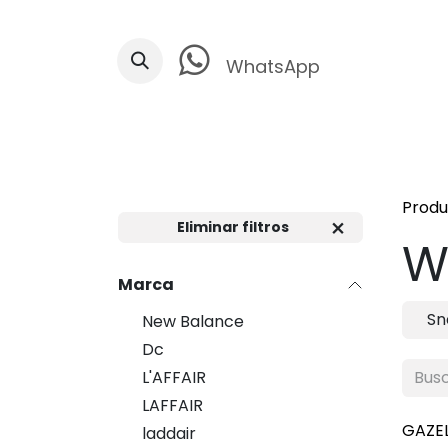
Ir al contenido
WhatsApp
Produ
Eliminar filtros
W
Marca
Sn
New Balance
Dc
L'AFFAIR
LAFFAIR
GAZE
laddair