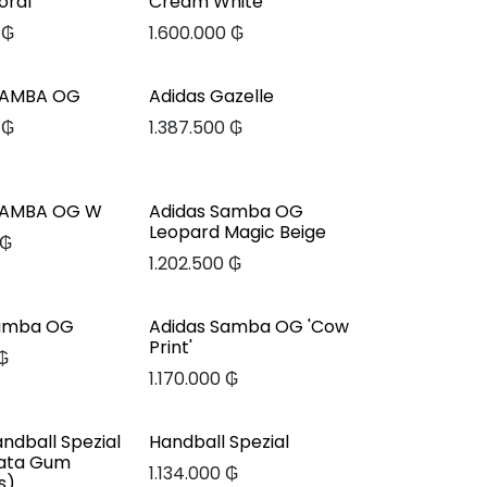
loral
Cream White
₲
1.600.000
₲
SAMBA OG
Adidas Gazelle
₲
1.387.500
₲
SAMBA OG W
Adidas Samba OG
Leopard Magic Beige
₲
1.202.500
₲
Samba OG
Adidas Samba OG 'Cow
Print'
₲
1.170.000
₲
ndball Spezial
Handball Spezial
rata Gum
1.134.000
₲
s)