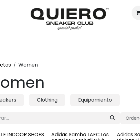
Hombres
Mujeres
Eventos
ctos
Women
omen
eakers
Clothing
Equipamiento
Ordena
LLE INDOOR SHOES
Adidas Samba LAFC Los
Adidas S