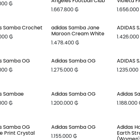
Angeles Football Club
Violeta F
.000
₲
1.667.800
₲
1.656.000
s Samba Crochet
adidas Samba Jane
ADIDAS 
Maroon Cream White
.000
₲
1.426.000
1.478.400
₲
as Samba OG
Adidas Samba OG
ADIDAS 
.000
₲
1.275.000
₲
1.235.000
as Sambae
Adidas Samba OG
Adidas 
.000
₲
1.200.000
₲
1.188.000
as Samba OG
Adidas Samba OG
Adidas Ha
e Print Crystal
Earth St
1.155.000
₲
(Women'