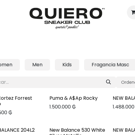
Hombres
Mujeres
Eventos
omen
Men
Kids
Fragancia Masc
Ordena
Cortez Forrest
Puma & A$Ap Rocky
NEW BAL
p
1.500.000
₲
1.488.000
.500
₲
BALANCE 204L2
New Balance 530 White
NEW BAL