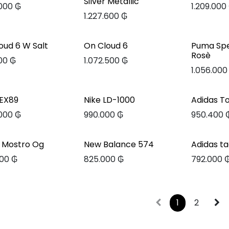
Silver Metallic
.000
₲
1.209.000
1.227.600
₲
oud 6 W Salt
On Cloud 6
Puma Sp
Rosè
000
₲
1.072.500
₲
1.056.000
 EX89
Nike LD-1000
Adidas T
.000
₲
990.000
₲
950.400
 Mostro Og
New Balance 574
Adidas t
00
₲
825.000
₲
792.000
1
2