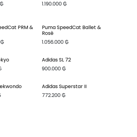
₲
1.190.000
₲
eedCat PRM &
Puma SpeedCat Ballet &
Rosè
₲
1.056.000
₲
okyo
Adidas SL 72
₲
900.000
₲
aekwondo
Adidas Superstar II
₲
772.200
₲