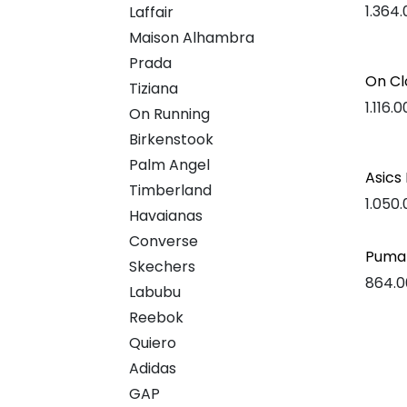
1.364
Laffair
Maison Alhambra
Prada
On Cl
Tiziana
1.116.
On Running
Birkenstook
Palm Angel
Asics
Timberland
1.050
Havaianas
Converse
Puma
Skechers
864.0
Labubu
Reebok
Quiero
Adidas
GAP