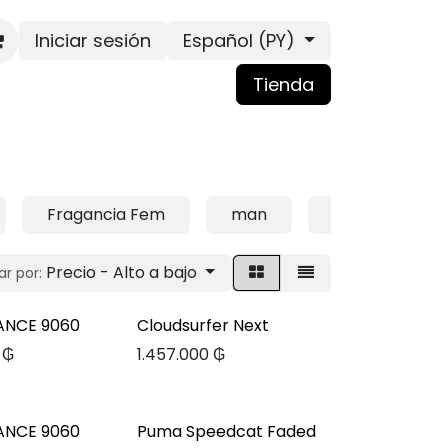
Iniciar sesión
Español (PY)
Tienda
Fragancia Fem
man
PRENDA
Precio - Alto a bajo
r por:
ANCE 9060
Cloudsurfer Next
₲
1.457.000
₲
ANCE 9060
Puma Speedcat Faded