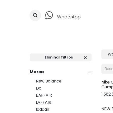
Ir al contenido
WhatsApp
W
Eliminar filtros
Marca
New Balance
Nike 
Gum
Dc
1.582
L'AFFAIR
LAFFAIR
NEW 
laddair