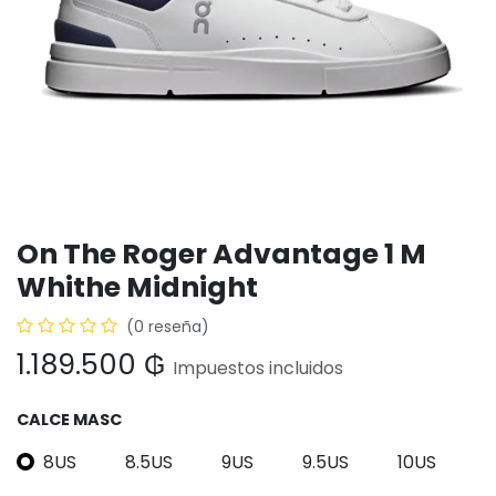
On The Roger Advantage 1 M
Whithe Midnight
(0 reseña)
1.189.500
₲
Impuestos incluidos
CALCE MASC
8US
8.5US
9US
9.5US
10US