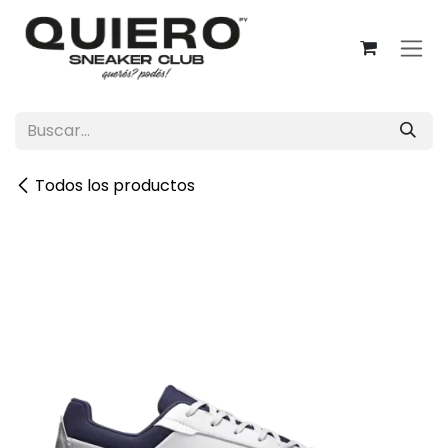
Ir al contenido
Todos los productos