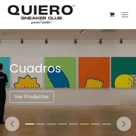
Pular para o conteúdo
Cuadros
Ver Productos
Anterior
Sigui