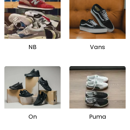
NB
Vans
On
Puma