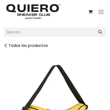
Ir al contenido
Todos los productos