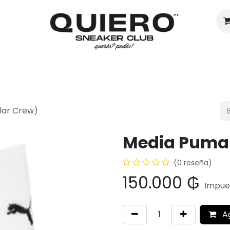
Hombres
Mujeres
Eventos
lar Crew)
Media Puma 
(0 reseña)
150.000
₲
Impues
A