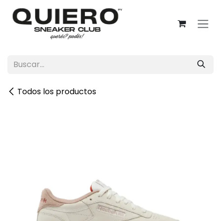
Ir al contenido
Todos los productos