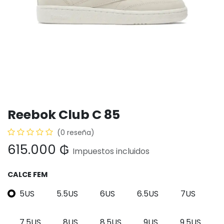
Reebok Club C 85
(0 reseña)
615.000
₲
Impuestos incluidos
CALCE FEM
5US
5.5US
6US
6.5US
7US
7.5US
8US
8.5US
9US
9.5US