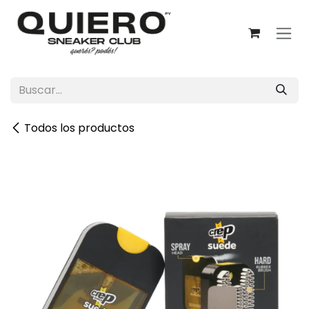
Ir al contenido
Todos los productos