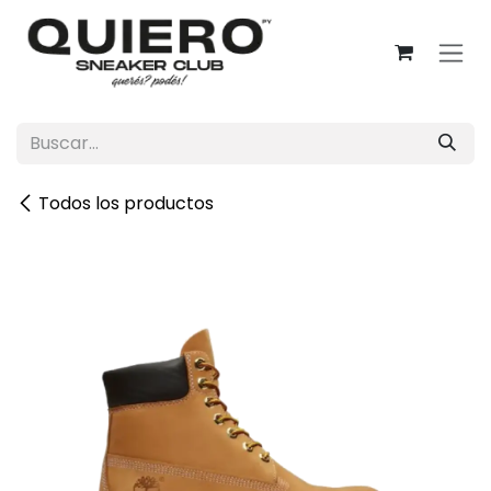
Ir al contenido
Todos los productos