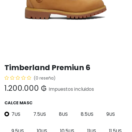
Timberland Premiun 6
(0 reseña)
1.200.000
₲
Impuestos incluidos
CALCE MASC
7US
7.5US
8US
8.5US
9US
9.5US
10US
10.5US
11US
11.5US