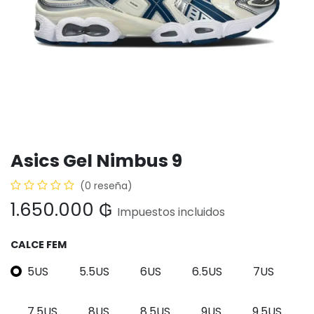
Asics Gel Nimbus 9
(0 reseña)
1.650.000
₲
Impuestos incluidos
CALCE FEM
5US
5.5US
6US
6.5US
7US
7.5US
8US
8.5US
9US
9.5US