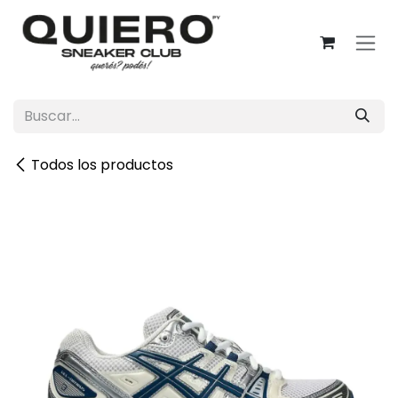
Ir al contenido
Todos los productos