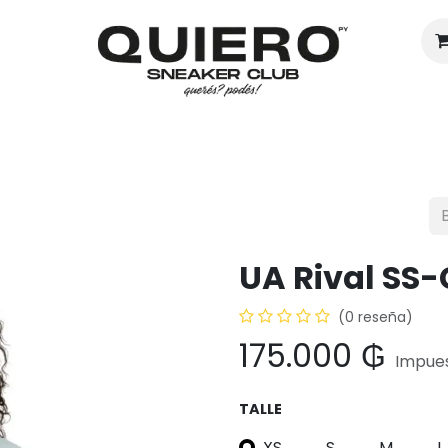
Hombres
Mujeres
Eventos
UA Rival SS
(0 reseña)
175.000
₲
Impues
TALLE
XS
S
M
L