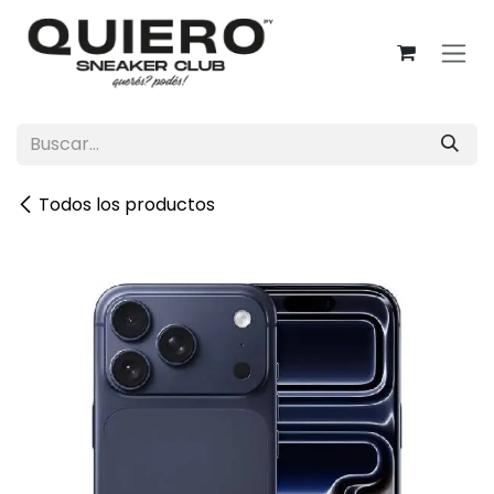
Ir al contenido
Todos los productos