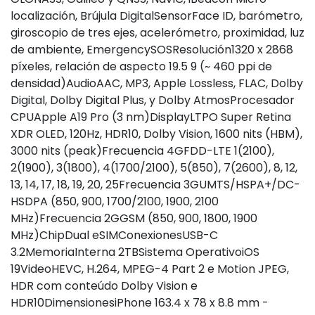
localización, Brújula DigitalSensorFace ID, barómetro,
giroscopio de tres ejes, acelerómetro, proximidad, luz
de ambiente, EmergencySOSResolución1320 x 2868
píxeles, relación de aspecto 19.5 9 (~ 460 ppi de
densidad)AudioAAC, MP3, Apple Lossless, FLAC, Dolby
Digital, Dolby Digital Plus, y Dolby AtmosProcesador
CPUApple A19 Pro (3 nm)DisplayLTPO Super Retina
XDR OLED, 120Hz, HDR10, Dolby Vision, 1600 nits (HBM),
3000 nits (peak)Frecuencia 4GFDD-LTE 1(2100),
2(1900), 3(1800), 4(1700/2100), 5(850), 7(2600), 8, 12,
13, 14, 17, 18, 19, 20, 25Frecuencia 3GUMTS/HSPA+/DC-
HSDPA (850, 900, 1700/2100, 1900, 2100
MHz)Frecuencia 2GGSM (850, 900, 1800, 1900
MHz)ChipDual eSIMConexionesUSB-C
3.2MemoriaInterna 2TBSistema OperativoiOS
19VideoHEVC, H.264, MPEG-4 Part 2 e Motion JPEG,
HDR com conteúdo Dolby Vision e
HDR10DimensionesiPhone 163.4 x 78 x 8.8 mm -