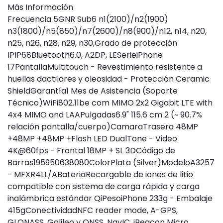
Más Información
Frecuencia 5GNR Sub6 n1(2100)/n2(1900)
n3(1800)/n5(850)/n7(2600)/n8(900)/n12, n14, n20,
n25, n26, n28, n29, n30,Grado de protección
IPIP68Bluetooth6.0, A2DP, LESerieiPhone
17PantallaMultitouch - Revestimiento resistente a
huellas dactilares y oleosidad - Protección Ceramic
ShieldGarantía1 Mes de Asistencia (Soporte
Técnico)WiFi802.11be com MIMO 2x2 Gigabit LTE with
4x4 MIMO and LAAPulgadas6.9" 115.6 cm 2 (~ 90.7%
relación pantalla/cuerpo)CamaraTrasera 48MP
+48MP +48MP +Flash LED DualTone - Video
4K@60fps - Frontal 18MP + SL 3DCódigo de
Barras195950638080ColorPlata (Silver)ModeloA3257
- MFXR4LL/ABateriaRecargable de iones de litio
compatible con sistema de carga rápida y carga
inalámbrica estándar QiPesoiPhone 233g - Embalaje
415gConectividadNFC reader mode, A-GPS,
GLONASS, Galileo y QNSS, NavIC, iBeacon Micro