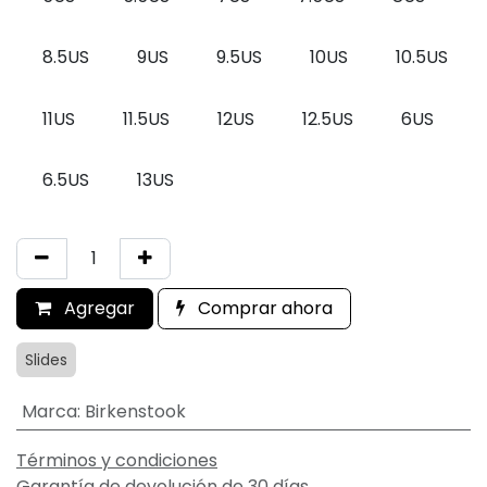
8.5US
9US
9.5US
10US
10.5US
11US
11.5US
12US
12.5US
6US
6.5US
13US
Agregar
Comprar ahora
Slides
Marca
:
Birkenstook
Términos y condiciones
Garantía de devolución de 30 días