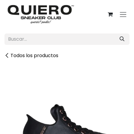
Ir al contenido
Todos los productos