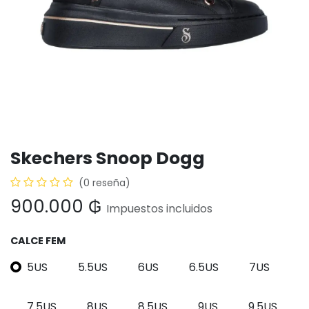
Skechers Snoop Dogg
(0 reseña)
900.000
₲
Impuestos incluidos
CALCE FEM
5US
5.5US
6US
6.5US
7US
7.5US
8US
8.5US
9US
9.5US