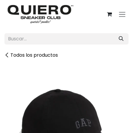
Ir al contenido
Todos los productos