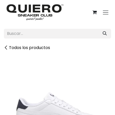
Ir al contenido
Todos los productos