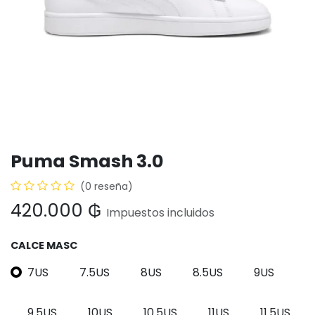
Puma Smash 3.0
(0 reseña)
420.000
₲
Impuestos incluidos
CALCE MASC
7US
7.5US
8US
8.5US
9US
9.5US
10US
10.5US
11US
11.5US