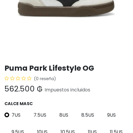
Puma Park Lifestyle OG
(0 reseña)
562.500
₲
Impuestos incluidos
CALCE MASC
7US
7.5US
8US
8.5US
9US
9.5US
10US
10.5US
11US
11.5US