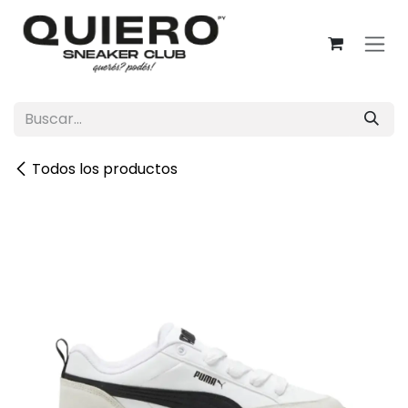
Ir al contenido
Todos los productos