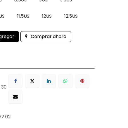
1US
11.5US
12US
12.5US
gregar
Comprar ahora
 30
62 02