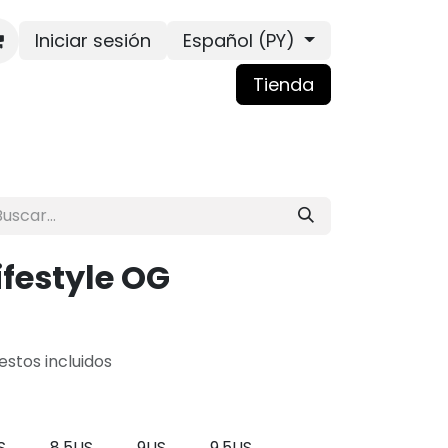
Iniciar sesión
Español (PY)
Tienda
festyle OG
stos incluidos
S
8.5US
9US
9.5US