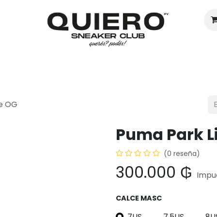
Hombres
Mujeres
Eventos
le OG
Puma Park Li
(0 reseña)
300.000
₲
Impue
CALCE MASC
7US
7.5US
8U