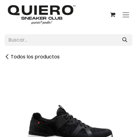
Ir al contenido
Todos los productos