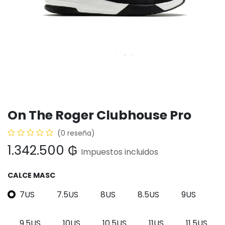
On The Roger Clubhouse Pro
(0 reseña)
1.342.500
₲
Impuestos incluidos
CALCE MASC
7US
7.5US
8US
8.5US
9US
9.5US
10US
10.5US
11US
11.5US