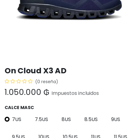
On Cloud X3 AD
(0 reseña)
1.050.000
₲
Impuestos incluidos
CALCE MASC
7US
7.5US
8US
8.5US
9US
9.5US
10US
10.5US
11US
11.5US