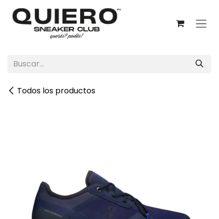
Ir al contenido
Todos los productos