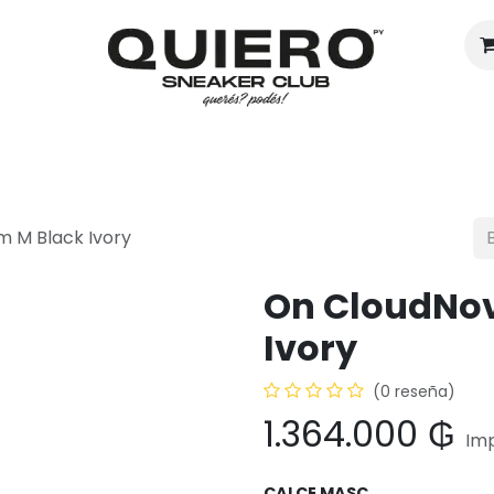
Hombres
Mujeres
Eventos
 M Black Ivory
On CloudNov
Ivory
(0 reseña)
1.364.000
₲
Imp
CALCE MASC