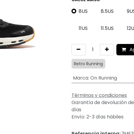
8US
8.5US
9U
11US
11.5US
12
A
Retro Running
Marca
:
On Running
Términos y condiciones
Garantía de devolución de
días
Envío: 2-3 días hábiles
Referencia interna:
3ME3