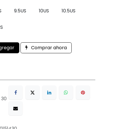
S
9.5US
10US
10.5US
US
gregar
Comprar ahora
 30
0151430