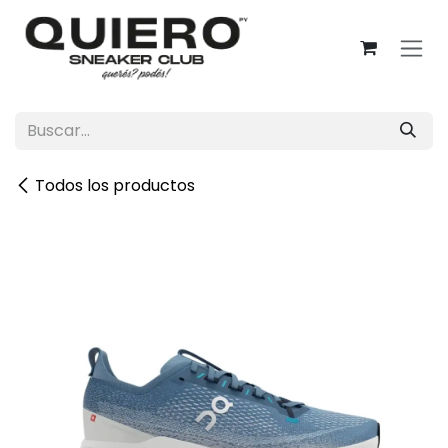
Ir al contenido
Todos los productos