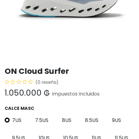
ON Cloud Surfer
(0 reseña)
1.050.000
₲
Impuestos incluidos
CALCE MASC
7US
7.5US
8US
8.5US
9US
9.5US
10US
10.5US
11US
11.5US