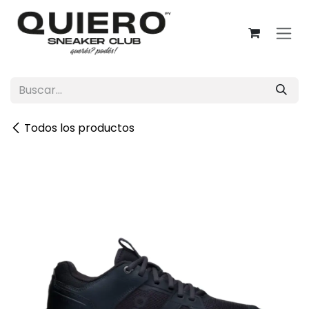
Ir al contenido
Todos los productos