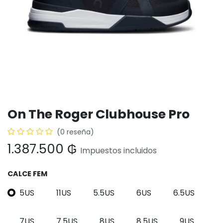
On The Roger Clubhouse Pro
(0 reseña)
1.387.500
₲
Impuestos incluidos
CALCE FEM
5US
11US
5.5US
6US
6.5US
7US
7.5US
8US
8.5US
9US