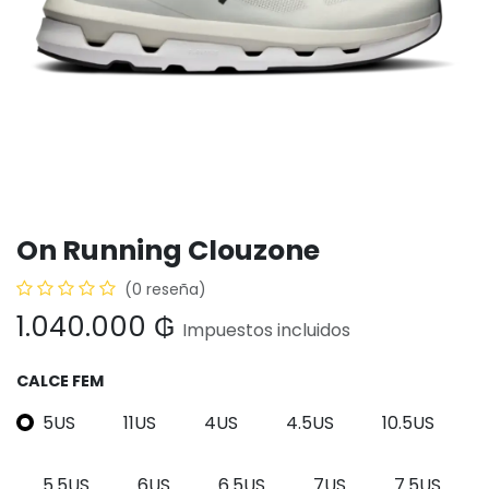
On Running Clouzone
(0 reseña)
1.040.000
₲
Impuestos incluidos
CALCE FEM
5US
11US
4US
4.5US
10.5US
5.5US
6US
6.5US
7US
7.5US