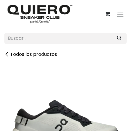
Ir al contenido
Todos los productos