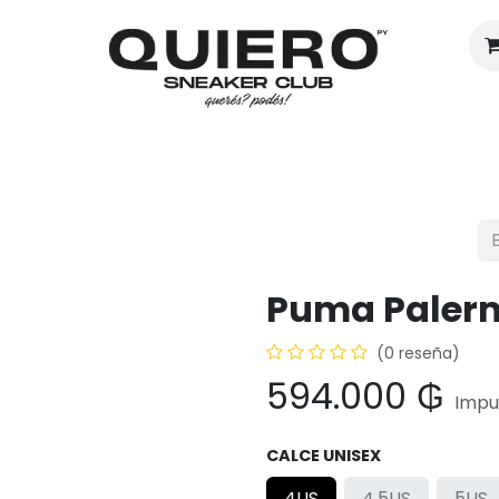
Hombres
Mujeres
Eventos
Puma Paler
(0 reseña)
594.000
₲
Impu
CALCE UNISEX
4US
4.5US
5US