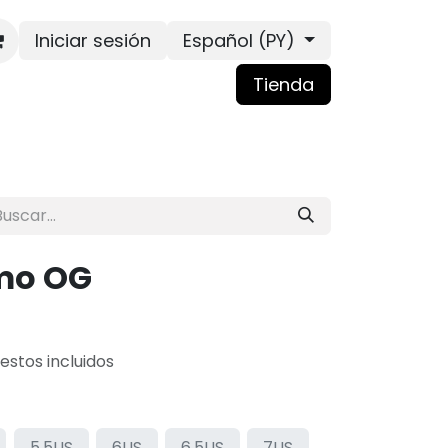
Iniciar sesión
Español (PY)
Tienda
mo OG
estos incluidos
5.5US
6US
6.5US
7US