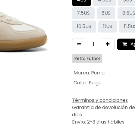
7.5US
8US
8.5U
10.5US
11US
11.5U
A
Retro Futbol
Marca
:
Puma
Color
:
Beige
Términos y condiciones
Garantía de devolución de
días
Envío: 2-3 días hábiles