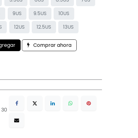
S
9US
9.5US
10US
S
12US
12.5US
13US
gregar
Comprar ahora
 30