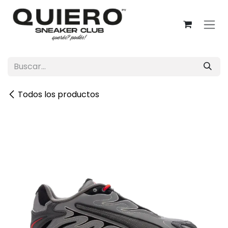
Ir al contenido
Todos los productos