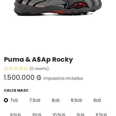
Puma & A$Ap Rocky
(0 reseña)
1.500.000
₲
Impuestos incluidos
CALCE MASC
7US
7.5US
8US
8.5US
9US
9.5US
10US
10.5US
11US
11.5US