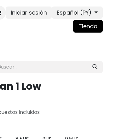
Iniciar sesión
Español (PY)
Tienda
dan 1 Low
uestos incluidos
S
8.5US
9US
9.5US