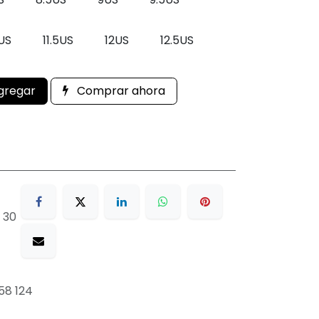
1US
11.5US
12US
12.5US
gregar
Comprar ahora
 30
58 124