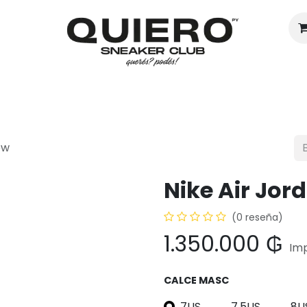
Hombres
Mujeres
Eventos
ow
Nike Air Jor
(0 reseña)
1.350.000
₲
Imp
CALCE MASC
7US
7.5US
8U