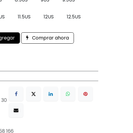
1US
11.5US
12US
12.5US
gregar
Comprar ahora
 30
58 166