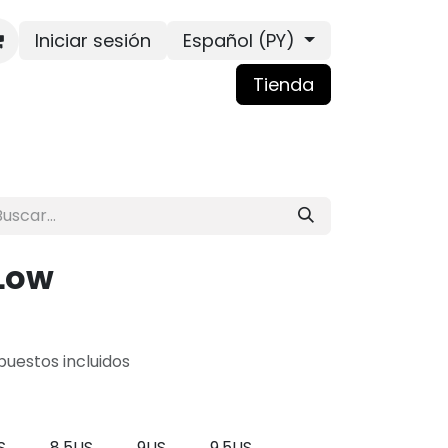
Iniciar sesión
Español (PY)
Tienda
 Low
puestos incluidos
S
8.5US
9US
9.5US