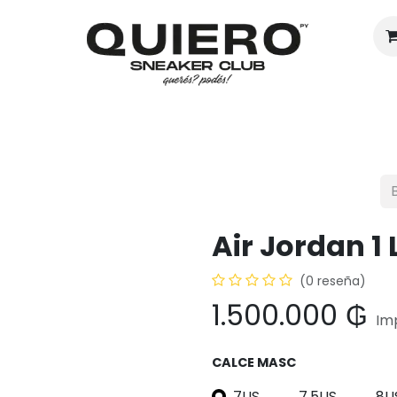
Hombres
Mujeres
Eventos
Air Jordan 1
(0 reseña)
1.500.000
₲
Im
CALCE MASC
7US
7.5US
8U