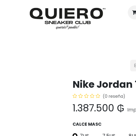
Hombres
Mujeres
Eventos
Nike Jordan 
(0 reseña)
1.387.500
₲
Imp
CALCE MASC
7US
7.5US
8U