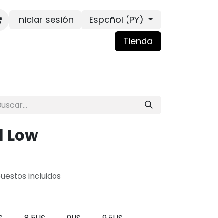
Iniciar sesión
Español (PY)
Tienda
1 Low
uestos incluidos
S
8.5US
9US
9.5US