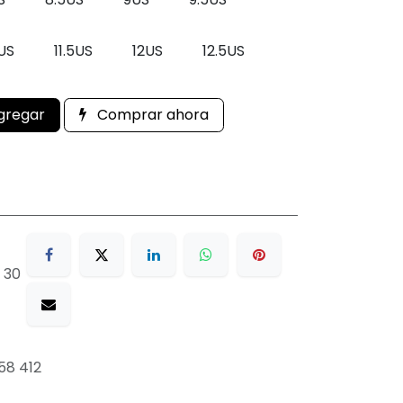
1US
11.5US
12US
12.5US
gregar
Comprar ahora
 30
58 412