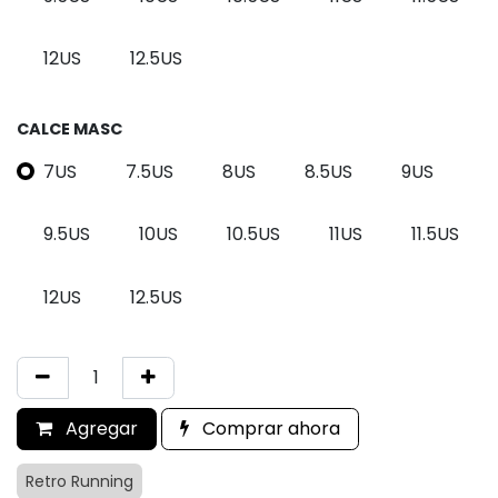
12US
12.5US
CALCE MASC
7US
7.5US
8US
8.5US
9US
9.5US
10US
10.5US
11US
11.5US
12US
12.5US
Agregar
Comprar ahora
Retro Running