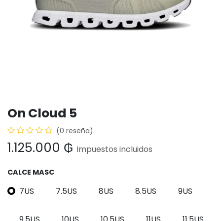
On Cloud 5
(0 reseña)
1.125.000
₲
Impuestos incluidos
CALCE MASC
7US
7.5US
8US
8.5US
9US
9.5US
10US
10.5US
11US
11.5US