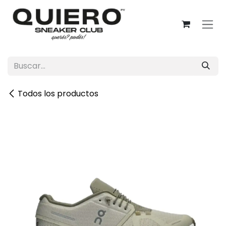
Ir al contenido
Todos los productos