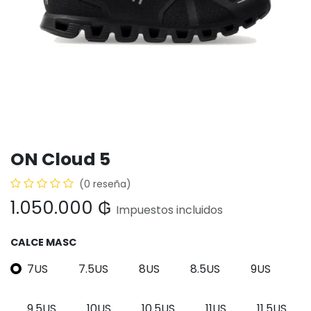
ON Cloud 5
(0 reseña)
1.050.000
₲
Impuestos incluidos
CALCE MASC
7US
7.5US
8US
8.5US
9US
9.5US
10US
10.5US
11US
11.5US