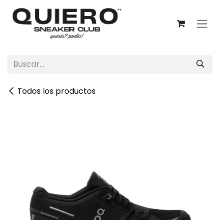
Ir al contenido
Todos los productos