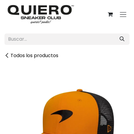
Ir al contenido
Todos los productos