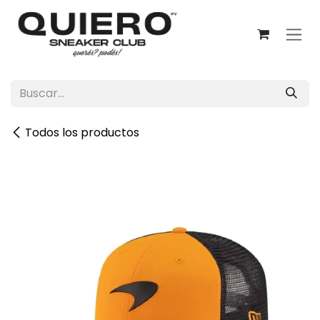
Ir al contenido
Todos los productos