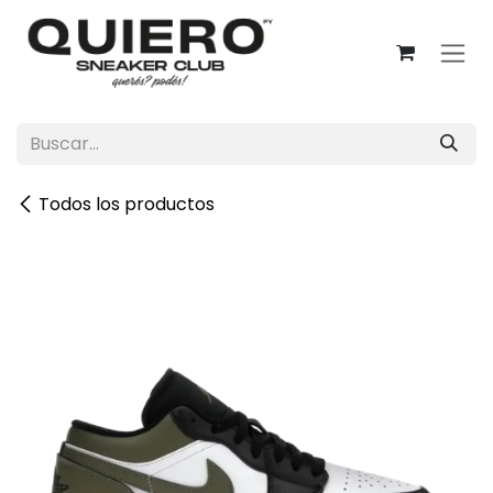
Ir al contenido
Todos los productos