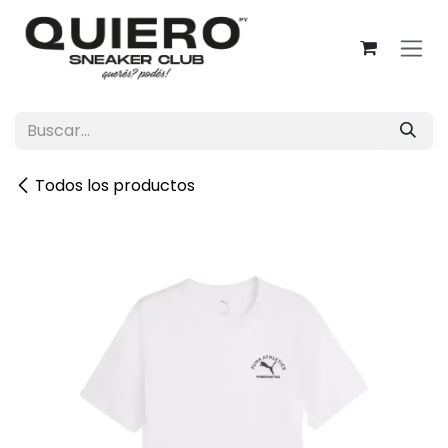
Ir al contenido
Todos los productos