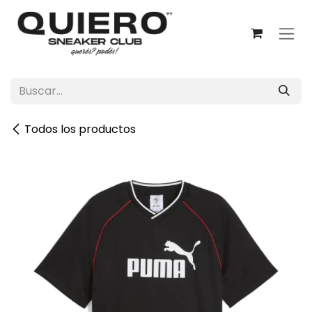
Ir al contenido
Todos los productos