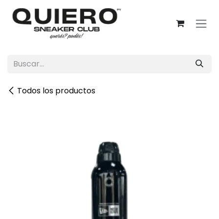
Ir al contenido
Todos los productos