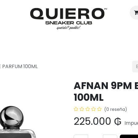
Hombres
Mujeres
Eventos
E PARFUM 100ML
AFNAN 9PM 
100ML
(0 reseña)
225.000
₲
Impue