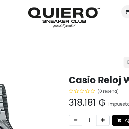
Hombres
Mujeres
Eventos
Casio Reloj
(0 reseña)
318.181
₲
Impuesto
A