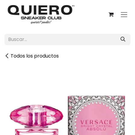
Ir al contenido
Todos los productos