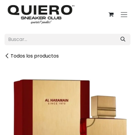
Ir al contenido
Todos los productos