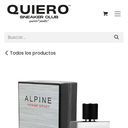
Ir al contenido
Todos los productos