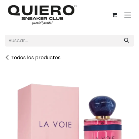
Ir al contenido
Todos los productos