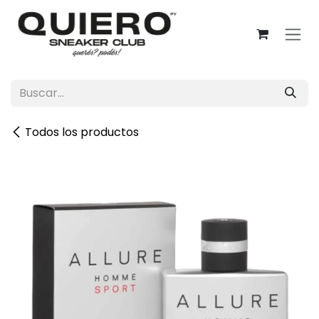
Ir al contenido
Todos los productos