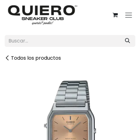
Ir al contenido
Todos los productos