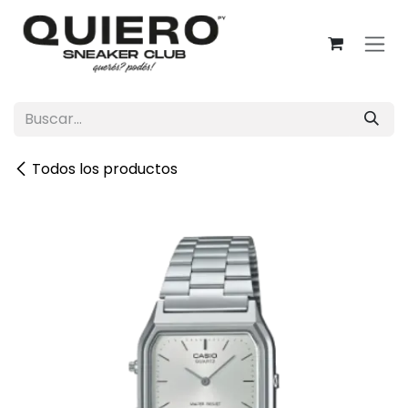
Ir al contenido
Todos los productos