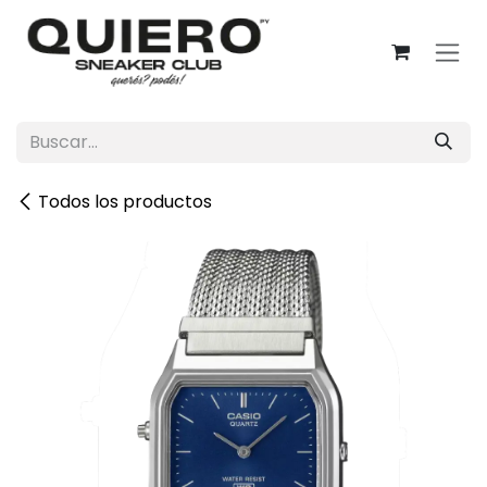
Ir al contenido
Todos los productos