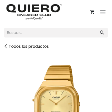
Ir al contenido
Todos los productos