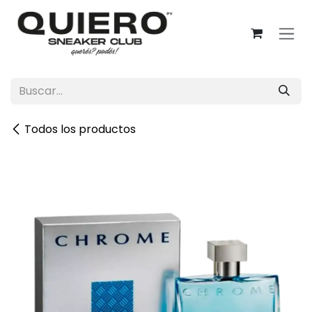
Ir al contenido
Todos los productos