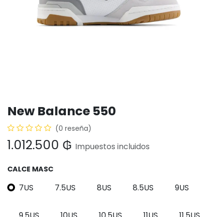
New Balance 550
(0 reseña)
1.012.500
₲
Impuestos incluidos
CALCE MASC
7US
7.5US
8US
8.5US
9US
9.5US
10US
10.5US
11US
11.5US