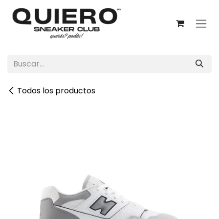
Ir al contenido
Todos los productos